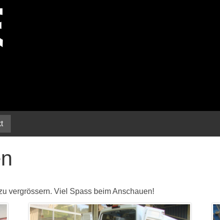
t
en
n zu vergrössern. Viel Spass beim Anschauen!